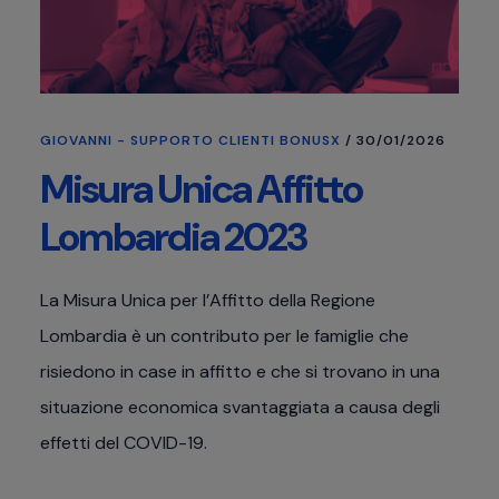
GIOVANNI - SUPPORTO CLIENTI BONUSX
/
30/01/2026
Misura Unica Affitto
Lombardia 2023
La Misura Unica per l’Affitto della Regione
Lombardia è un contributo per le famiglie che
risiedono in case in affitto e che si trovano in una
situazione economica svantaggiata a causa degli
effetti del COVID-19.