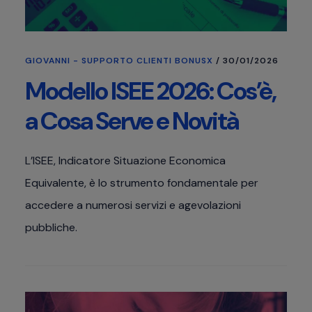
GIOVANNI - SUPPORTO CLIENTI BONUSX
/
30/01/2026
Modello ISEE 2026: Cos’è,
a Cosa Serve e Novità
L’ISEE, Indicatore Situazione Economica
Equivalente, è lo strumento fondamentale per
accedere a numerosi servizi e agevolazioni
pubbliche.