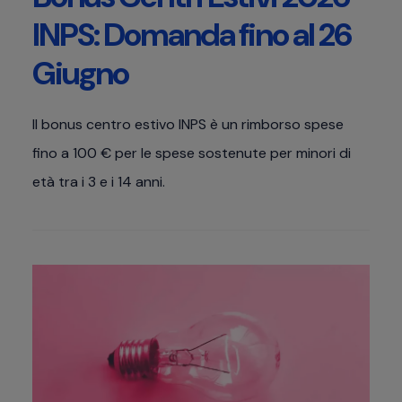
INPS: Domanda fino al 26
Giugno
Il bonus centro estivo INPS è un rimborso spese
fino a 100 € per le spese sostenute per minori di
età tra i 3 e i 14 anni.