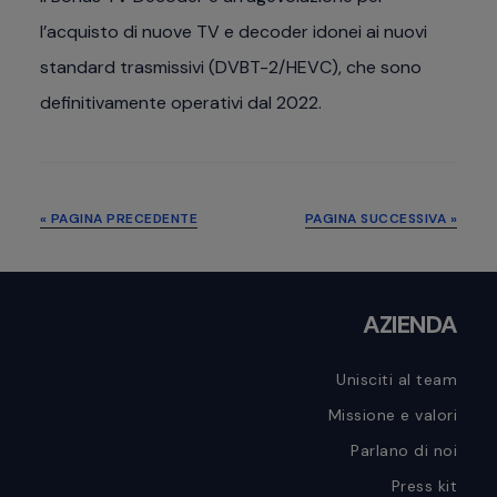
l’acquisto di nuove TV e decoder idonei ai nuovi
standard trasmissivi (DVBT-2/HEVC), che sono
definitivamente operativi dal 2022.
« PAGINA PRECEDENTE
PAGINA SUCCESSIVA »
Footer
AZIENDA
Unisciti al team
Missione e valori
Parlano di noi
Press kit