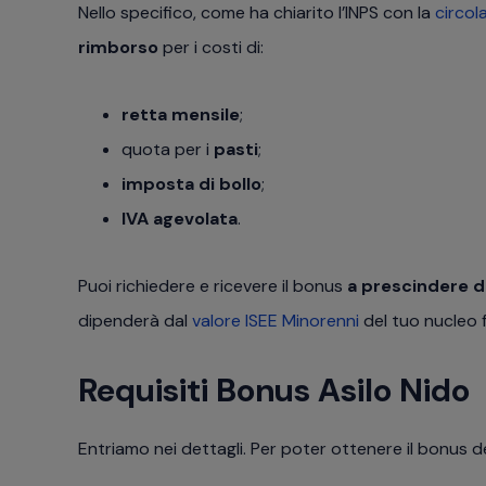
Nello specifico, come ha chiarito l’INPS con la
circol
rimborso
per i costi di:
retta mensile
;
quota per i
pasti
;
imposta di bollo
;
IVA agevolata
.
Puoi richiedere e ricevere il bonus
a prescindere d
dipenderà dal
valore ISEE Minorenni
del tuo nucleo f
Requisiti Bonus Asilo Nido
Entriamo nei dettagli. Per poter ottenere il bonus d