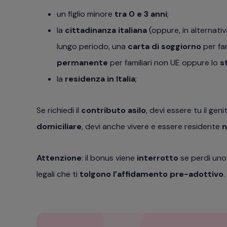
un figlio minore
tra 0 e 3 anni
;
la
cittadinanza italiana
(oppure, in alternativ
lungo periodo, una
carta di soggiorno
per fam
permanente
per familiari non UE oppure lo
s
la
residenza in Italia
;
Se richiedi il
contributo asilo
, devi essere tu il geni
domiciliare
, devi anche vivere e essere residente
n
Attenzione
: il bonus viene
interrotto
se perdi uno 
legali che ti
tolgono l’affidamento pre-adottivo
.