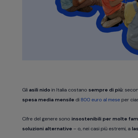
Gli
asili nido
in Italia costano
sempre di più
: secon
spesa media mensile
di
800 euro al mese
per cias
Cifre del genere sono
insostenibili per molte fam
soluzioni alternative
–
o, nei casi più estremi, a
la