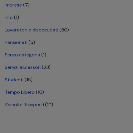
Imprese
(7)
Info
(1)
Lavoratori e disoccupati
(50)
Pensionati
(5)
Senza categoria
(1)
Servizi accessori
(28)
Studenti
(15)
Tempo Libero
(10)
Veicoli e Trasporti
(10)