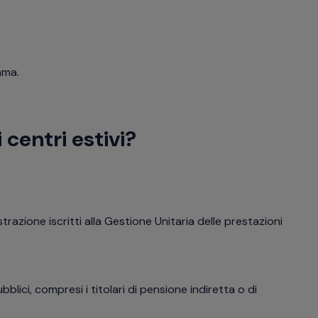
mma.
 centri estivi?
razione iscritti alla Gestione Unitaria delle prestazioni
lici, compresi i titolari di pensione indiretta o di