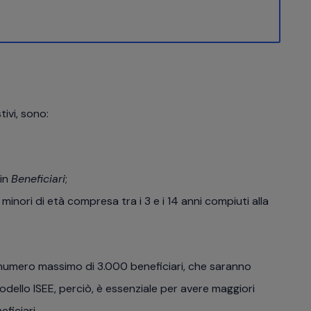
tivi, sono:
 in
Beneficiari
;
inori di età compresa tra i 3 e i 14 anni compiuti alla
un numero massimo di 3.000 beneficiari, che saranno
modello ISEE, perciò, è essenziale per avere maggiori
eficiari.