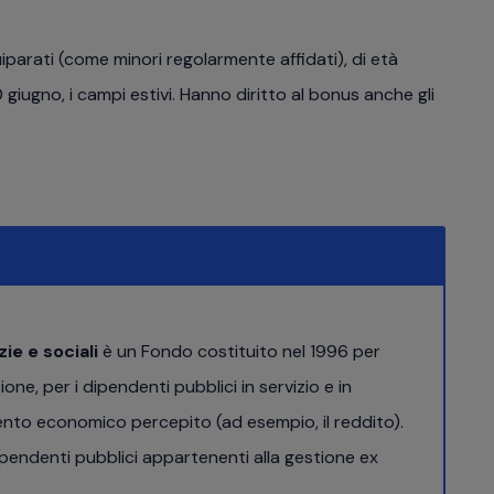
iparati (come minori regolarmente affidati), di età
 giugno, i campi estivi. Hanno diritto al bonus anche gli
ie e sociali
è un Fondo costituito nel 1996 per
one, per i dipendenti pubblici in servizio e in
nto economico percepito (ad esempio, il reddito).
ipendenti pubblici appartenenti alla gestione ex