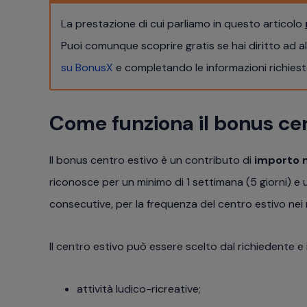
La prestazione di cui parliamo in questo articolo
Puoi comunque scoprire gratis se hai diritto ad a
su BonusX
e completando le informazioni richieste
Come funziona il bonus cen
Il bonus centro estivo è un contributo di
importo m
riconosce per un minimo di 1 settimana (5 giorni) e
consecutive, per la frequenza del centro estivo nei
Il centro estivo può essere scelto dal richiedente e 
attività ludico-ricreative;