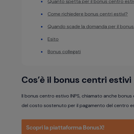
Quanto spetta per il bonus centro esti
Come richiedere bonus centri estivi?
Quando scade la domanda per il bonus c
Esito
Bonus collegati
Cos’è il bonus centri estivi
Il bonus centro estivo INPS, chiamato anche bonus
del costo sostenuto per il pagamento del centro esti
Scopri la piattaforma BonusX!