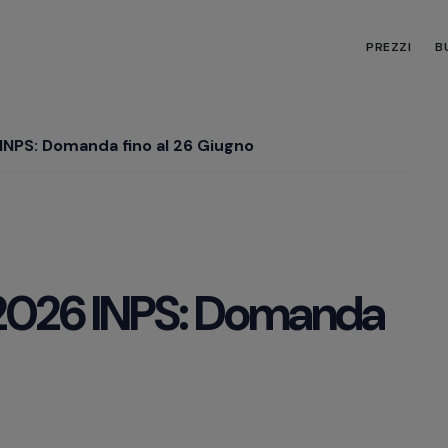
PREZZI
B
 INPS: Domanda fino al 26 Giugno
i 2026 INPS: Domanda