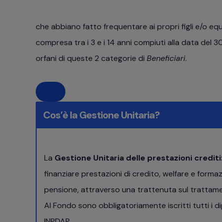
che abbiano fatto frequentare ai propri figli e/o equ
compresa tra i 3 e i 14 anni compiuti alla data del 30
orfani di queste 2 categorie di
Beneficiari
.
Cos’è la
Gestione Unitaria?
La
Gestione Unitaria delle prestazioni creditiz
finanziare prestazioni di credito, welfare e formazi
pensione, attraverso una trattenuta sul trattame
Al Fondo sono obbligatoriamente iscritti tutti i d
INPDAP.