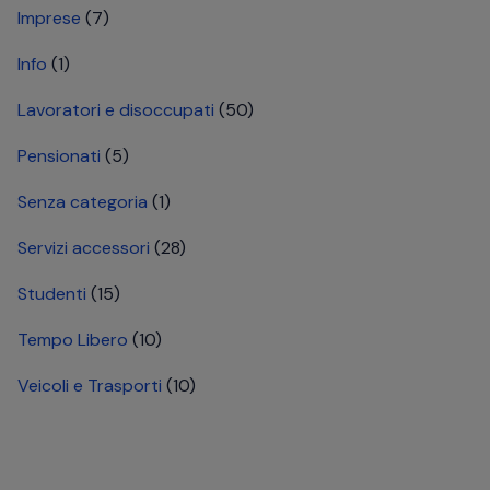
Imprese
(7)
Info
(1)
Lavoratori e disoccupati
(50)
Pensionati
(5)
Senza categoria
(1)
Servizi accessori
(28)
Studenti
(15)
Tempo Libero
(10)
Veicoli e Trasporti
(10)