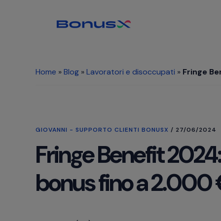
Passa
Passa
Passa
al
alla
al
contenuto
barra
piè
principale
laterale
di
primaria
pagina
Home
»
Blog
»
Lavoratori e disoccupati
»
Fringe Be
GIOVANNI - SUPPORTO CLIENTI BONUSX
/
27/06/2024
Fringe Benefit 2024
bonus fino a 2.000