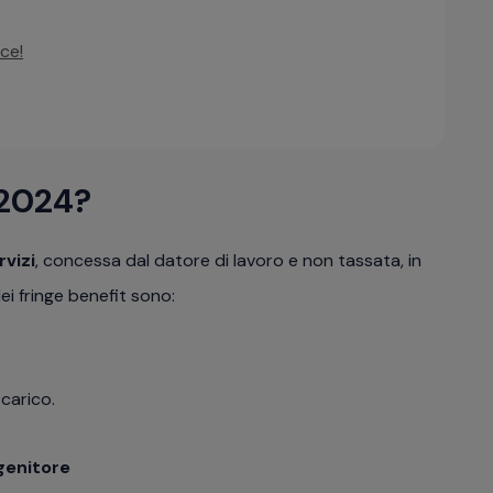
ce!
 2024?
rvizi
, concessa dal datore di lavoro e non tassata, in
dei fringe benefit sono:
 carico.
genitore