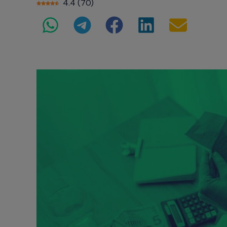
4.4
(
70
)