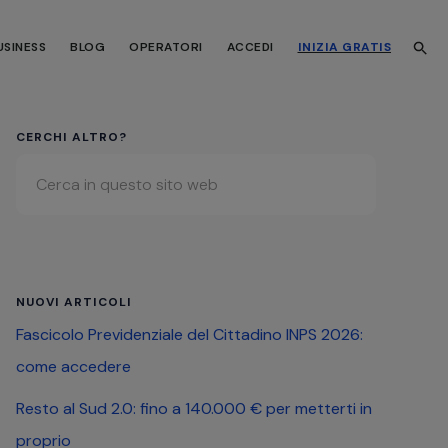
USINESS
BLOG
OPERATORI
ACCEDI
INIZIA GRATIS
Barra
CERCHI ALTRO?
Cerca
laterale
in
primaria
questo
sito
web
NUOVI ARTICOLI
Fascicolo Previdenziale del Cittadino INPS 2026:
come accedere
Resto al Sud 2.0: fino a 140.000 € per metterti in
proprio