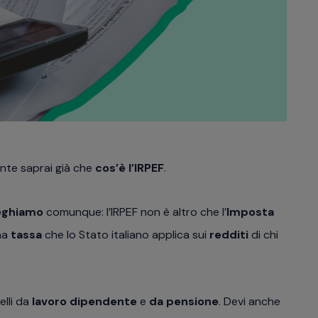
nte saprai già che
cos’è l’IRPEF
.
ieghiamo
comunque: l’IRPEF non è altro che l’
Imposta
una
tassa
che lo Stato italiano applica sui
redditi
di chi
uelli da
lavoro dipendente
e
da pensione
. Devi anche