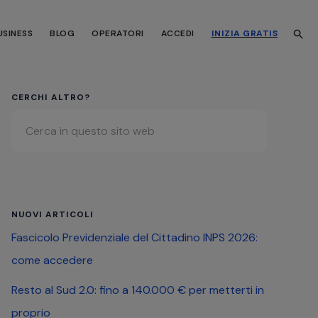
USINESS
BLOG
OPERATORI
ACCEDI
INIZIA GRATIS
Barra
CERCHI ALTRO?
Cerca
laterale
in
primaria
questo
sito
web
NUOVI ARTICOLI
Fascicolo Previdenziale del Cittadino INPS 2026:
come accedere
Resto al Sud 2.0: fino a 140.000 € per metterti in
proprio