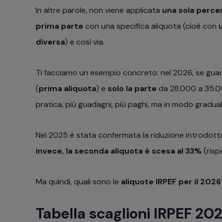
In altre parole, non viene applicata
una sola perce
prima parte
con una specifica aliquota (cioè con
diversa
) e così via.
Ti facciamo un esempio concreto: nel 2026, se gu
(
prima aliquota
) e
solo la parte
da 28.000 a 35.0
pratica, più guadagni, più paghi, ma in modo gradual
Nel 2025 è stata confermata la riduzione introdott
invece, la seconda aliquota è scesa al 33%
(risp
Ma quindi, quali sono le
aliquote IRPEF per il 2026
Tabella scaglioni IRPEF 202