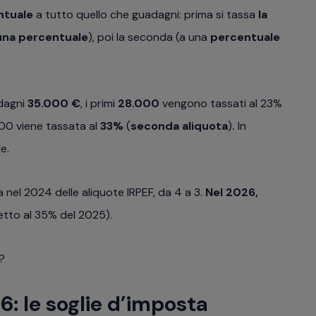
ntuale
a tutto quello che guadagni: prima si tassa
la
una percentuale
), poi la seconda (a una
percentuale
adagni
35.000 €
, i primi
28.000
vengono tassati al 23%
00 viene tassata al
33%
(
seconda aliquota
)
.
In
e.
a nel 2024 delle
aliquote IRPEF, da 4 a 3.
Nel 2026,
etto al 35% del 2025).
?
6: le soglie d’imposta