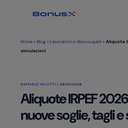
Passa
Passa
Passa
al
alla
al
contenuto
barra
piè
principale
laterale
di
primaria
pagina
Home
»
Blog
»
Lavoratori e disoccupati
»
Aliquote 
simulazioni
RAFFAELE VELOTTI
/
29/01/2026
Aliquote IRPEF 2026
nuove soglie, tagli e