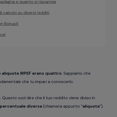
uadagna e quanto si risparmia
 calcolo su diversi redditi
con BonusX
ce!
e aliquote IRPEF erano quattro
. Sappiamo che
ndamentale che tu impari a conoscerlo.
i
. Questo vuol dire che il tuo reddito viene diviso in
percentuale diversa
(chiamata appunto “
aliquota
”).