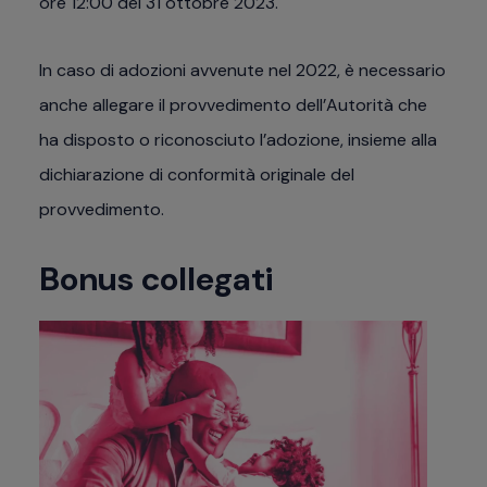
ore 12:00 del 31 ottobre 2023.
In caso di adozioni avvenute nel 2022, è necessario
anche allegare il provvedimento dell’Autorità che
ha disposto o riconosciuto l’adozione, insieme alla
dichiarazione di conformità originale del
provvedimento.
Bonus collegati