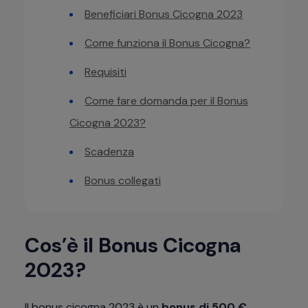
Beneficiari Bonus Cicogna 2023
Come funziona il Bonus Cicogna?
Requisiti
Come fare domanda per il Bonus
Cicogna 2023?
Scadenza
Bonus collegati
Cos’è il Bonus Cicogna
2023?
Il bonus cicogna 2023 è un
bonus di 500 €