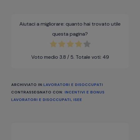
Aiutaci a migliorare: quanto hai trovato utile
questa pagina?
Voto medio
3.8
/ 5. Totale voti:
49
ARCHIVIATO IN:
LAVORATORI E DISOCCUPATI
CONTRASSEGNATO CON:
INCENTIVI E BONUS
LAVORATORI E DISOCCUPATI
,
ISEE