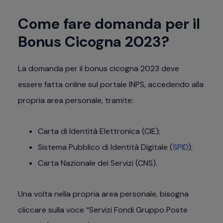
Come fare domanda per il
Bonus Cicogna 2023?
La domanda per il bonus cicogna 2023 deve
essere fatta online sul portale INPS, accedendo alla
propria area personale, tramite:
Carta di Identità Elettronica (CIE);
Sistema Pubblico di Identità Digitale (
SPID
);
Carta Nazionale dei Servizi (CNS).
Una volta nella propria area personale, bisogna
cliccare sulla voce “Servizi Fondi Gruppo Poste