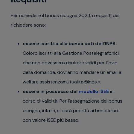
Per richiedere il bonus cicogna 2023, i requisiti del
richiedere sono:
essere iscritto alla banca dati dell’INPS
.
Coloro iscritti alla Gestione Postelegrafonici,
che non dovessero risultare validi per l’invio
della domanda, dovranno mandare un’email a:
welfare.assistenzamutualita@inps.it
essere in possesso del
modello ISEE
in
corso di validità. Per l’assegnazione del bonus
cicogna, infatti, si darà priorità ai beneficiari
con valore ISEE più basso.