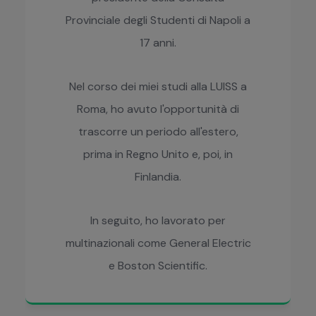
Provinciale degli Studenti di Napoli a
17 anni.
Nel corso dei miei studi alla LUISS a
Roma, ho avuto l'opportunità di
trascorre un periodo all'estero,
prima in Regno Unito e, poi, in
Finlandia.
In seguito, ho lavorato per
multinazionali come General Electric
e Boston Scientific.