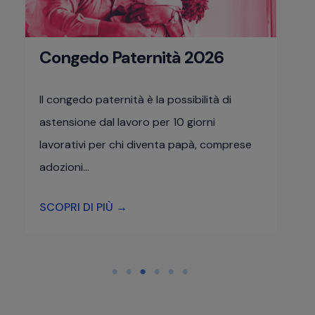
Congedo Paternità 2026
E
Il congedo paternità è la possibilità di
L’
astensione dal lavoro per 10 giorni
da
lavorativi per chi diventa papà, comprese
pe
adozioni…
S
SCOPRI DI PIÙ →