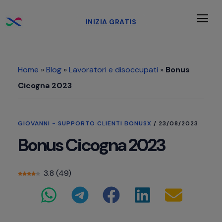
Passa
Passa
Passa
INIZIA GRATIS
al
alla
al
Men
contenuto
barra
piè
principale
laterale
di
Home
»
Blog
»
Lavoratori e disoccupati
»
Bonus
primaria
pagina
Cicogna 2023
GIOVANNI - SUPPORTO CLIENTI BONUSX
/
23/08/2023
Bonus Cicogna 2023
3.8
(
49
)