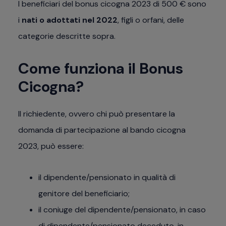
I beneficiari del bonus cicogna 2023 di 500 € sono
i
nati o adottati nel 2022
, figli o orfani, delle
categorie descritte sopra.
Come funziona il Bonus
Cicogna?
Il richiedente, ovvero chi può presentare la
domanda di partecipazione al bando cicogna
2023, può essere:
il dipendente/pensionato in qualità di
genitore del beneficiario;
il coniuge del dipendente/pensionato, in caso
di dipendente/pensionato deceduto, in