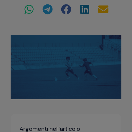
Argomenti nell’articolo