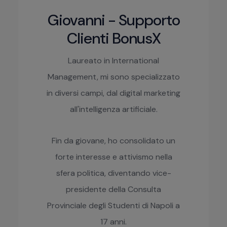
Giovanni - Supporto
Clienti BonusX
Laureato in International
Management, mi sono specializzato
in diversi campi, dal digital marketing
all'intelligenza artificiale.
Fin da giovane, ho consolidato un
forte interesse e attivismo nella
sfera politica, diventando vice-
presidente della Consulta
Provinciale degli Studenti di Napoli a
17 anni.