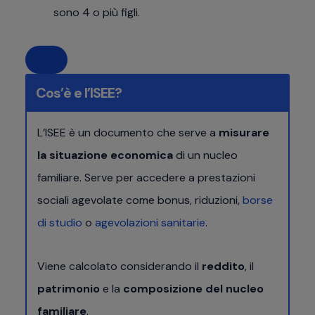
sono 4 o più figli.
Cos’è e l’ISEE?
L’ISEE è un documento che serve a
misurare
la situazione economica
di un nucleo
familiare. Serve per accedere a prestazioni
sociali agevolate come bonus, riduzioni,
borse
di studio
o
agevolazioni sanitarie
.
Viene calcolato considerando il
reddito
, il
patrimonio
e la
composizione del nucleo
familiare
.