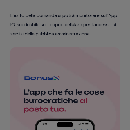
L’esito della domanda si potrà monitorare sull’App
IO, scaricabile sul proprio cellulare per l’accesso ai
servizi della pubblica amministrazione.