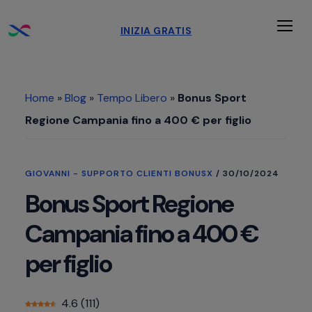
Passa
Passa
Passa
INIZIA GRATIS
al
alla
al
Men
contenuto
barra
piè
principale
laterale
di
Home
»
Blog
»
Tempo Libero
»
Bonus Sport
primaria
pagina
Regione Campania fino a 400 € per figlio
GIOVANNI - SUPPORTO CLIENTI BONUSX
/
30/10/2024
Bonus Sport Regione
Campania fino a 400 €
per figlio
4.6
(
111
)