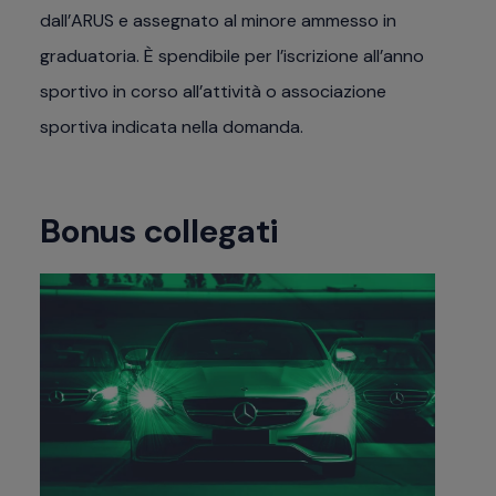
dall’ARUS e assegnato al minore ammesso in
graduatoria. È spendibile per l’iscrizione all’anno
sportivo in corso all’attività o associazione
sportiva indicata nella domanda.
Bonus collegati