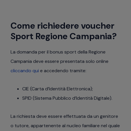
Come richiedere voucher
Sport Regione Campania?
La domanda per il bonus sport della Regione
Campania deve essere presentata solo online
cliccando qui
e accedendo tramite:
CIE (Carta d’Identità Elettronica);
SPID (Sistema Pubblico d’Identità Digitale).
La richiesta deve essere effettuata da un genitore
o tutore, appartenente al nucleo familiare nel quale