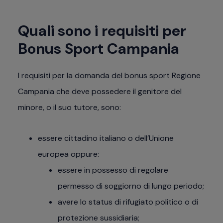
Quali sono i requisiti per
Bonus Sport Campania
I requisiti per la domanda del bonus sport Regione
Campania che deve possedere il genitore del
minore, o il suo tutore, sono:
essere cittadino italiano o dell’Unione
europea oppure:
essere in possesso di regolare
permesso di soggiorno di lungo periodo;
avere lo status di rifugiato politico o di
protezione sussidiaria;