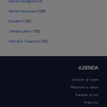
Senza categoria
(1)
Servizi accessori
(28)
Studenti
(15)
Tempo Libero
(10)
Veicoli e Trasporti
(10)
Footer
AZIENDA
Unisciti al team
Missione e valori
Parlano di noi
Press kit