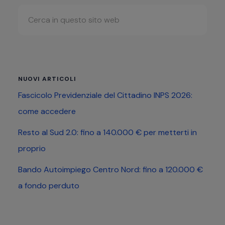
Barra
Cerca
laterale
in
primaria
questo
sito
web
NUOVI ARTICOLI
Fascicolo Previdenziale del Cittadino INPS 2026:
come accedere
Resto al Sud 2.0: fino a 140.000 € per metterti in
proprio
Bando Autoimpiego Centro Nord: fino a 120.000 €
a fondo perduto