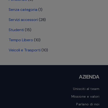
Senza categoria
(1)
Servizi accessori
(28)
Studenti
(15)
Tempo Libero
(10)
Veicoli e Trasporti
(10)
Footer
AZIENDA
Unisciti al team
Missione e valori
Parlano di noi