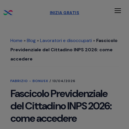
Passa
Passa
Passa
INIZIA GRATIS
al
alla
al
Men
contenuto
barra
piè
principale
laterale
di
Home
»
Blog
»
Lavoratori e disoccupati
»
Fascicolo
primaria
pagina
Previdenziale del Cittadino INPS 2026: come
accedere
FABRIZIO - BONUSX
/
13/04/2026
Fascicolo Previdenziale
del Cittadino INPS 2026:
come accedere