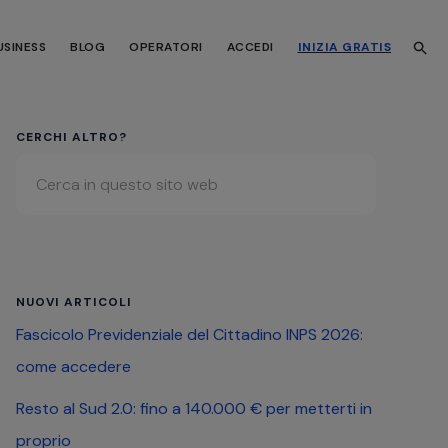
USINESS
BLOG
OPERATORI
ACCEDI
INIZIA GRATIS
Barra
CERCHI ALTRO?
Cerca
laterale
in
primaria
questo
sito
web
NUOVI ARTICOLI
Fascicolo Previdenziale del Cittadino INPS 2026:
come accedere
Resto al Sud 2.0: fino a 140.000 € per metterti in
proprio