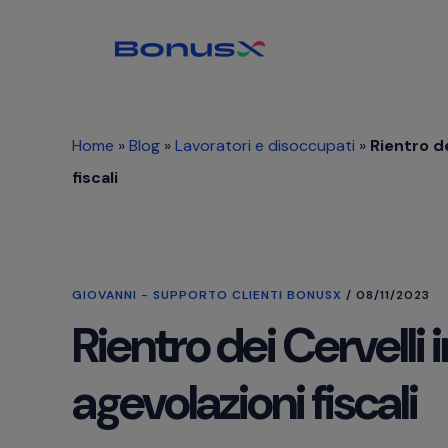
Passa
Passa
Passa
al
alla
al
contenuto
barra
piè
principale
laterale
di
primaria
pagina
Home
»
Blog
»
Lavoratori e disoccupati
»
Rientro de
fiscali
GIOVANNI - SUPPORTO CLIENTI BONUSX
/
08/11/2023
Rientro dei Cervelli i
agevolazioni fiscali