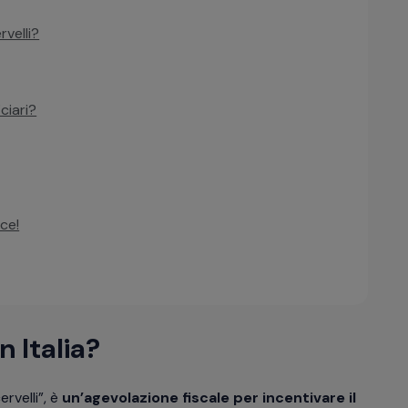
velli?
ciari?
ce!
in Italia?
rvelli”, è
un’agevolazione fiscale
per incentivare il