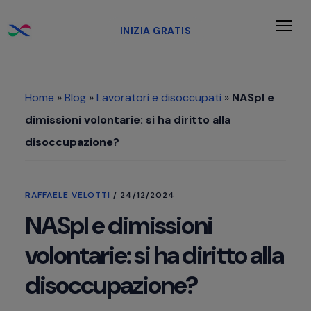
Passa
Passa
Passa
INIZIA GRATIS
al
alla
al
Men
contenuto
barra
piè
principale
laterale
di
Home
»
Blog
»
Lavoratori e disoccupati
»
NASpI e
primaria
pagina
dimissioni volontarie: si ha diritto alla
disoccupazione?
RAFFAELE VELOTTI
/
24/12/2024
NASpI e dimissioni
volontarie: si ha diritto alla
disoccupazione?