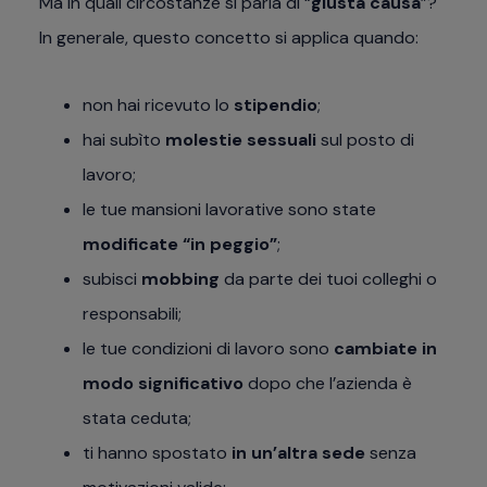
Ma in quali circostanze si parla di “
giusta causa
”?
In generale, questo concetto si applica quando:
non hai ricevuto lo
stipendio
;
hai subìto
molestie sessuali
sul posto di
lavoro;
le tue mansioni lavorative sono state
modificate “in peggio”
;
subisci
mobbing
da parte dei tuoi colleghi o
responsabili;
le tue condizioni di lavoro sono
cambiate in
modo significativo
dopo che l’azienda è
stata ceduta;
ti hanno spostato
in un’altra sede
senza