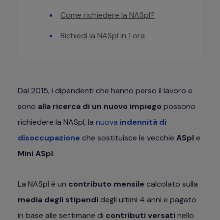
Come richiedere la NASpI?
Richiedi la NASpI in 1 ora
Dal 2015, i dipendenti che hanno perso il lavoro e
sono
alla ricerca di un nuovo impiego
possono
richiedere la NASpI, la
nuova
indennità di
disoccupazione
che sostituisce le vecchie
ASpI
e
Mini ASpI
.
La NASpI è un
contributo mensile
calcolato sulla
media degli stipendi
degli ultimi 4 anni e pagato
in base alle settimane di
contributi versati
nello