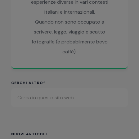
esperienze diverse in vari contesti
italiani e internazionali.
Quando non sono occupato a
scrivere, leggo, viaggio e scatto
fotografie (e probabilmente bevo
caffè).
Barra
CERCHI ALTRO?
Cerca
laterale
in
primaria
questo
sito
web
NUOVI ARTICOLI