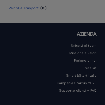
Veicoli e Trasporti
(10)
Footer
AZIENDA
Unisciti al team
Missione e valori
Parlano di noi
Press kit
Smart&Start Italia
Campania Startup 2023
Supporto clienti – FAQ