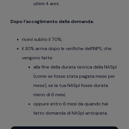
ultimi 4 anni.
Dopo l’accoglimento della domanda:
ricevi subito il 70%;
il 30% arriva dopo le verifiche dell’INPS, che
vengono fatte:
alla fine della durata teorica della NASpI
(come se fosse stata pagata mese per
mese), se la tua NASpI fosse durata
meno di 6 mesi;
oppure entro 6 mesi da quando hai
fatto domanda di NASpI anticipata.