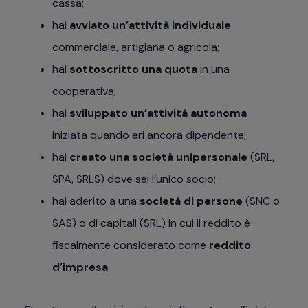
cassa;
hai
avviato un’attività individuale
commerciale, artigiana o agricola;
hai
sottoscritto una quota
in una
cooperativa;
hai
sviluppato un’attività autonoma
iniziata quando eri ancora dipendente;
hai
creato una società unipersonale
(SRL,
SPA, SRLS) dove sei l’unico socio;
hai aderito a una
società di persone
(SNC o
SAS) o di capitali (SRL) in cui il reddito è
fiscalmente considerato come
reddito
d’impresa
.