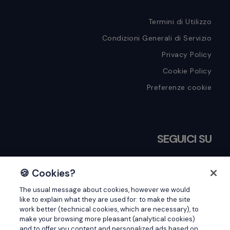
Termini di Utilizzo
Condizioni Generali di Servizio
Privacy Policy
Cookie Policy
Preferenze cookie
SEGUICI SU
🍪 Cookies?
The usual message about cookies, however we would
Cerca
like to explain what they are used for: to make the site
work better (technical cookies, which are necessary), to
in
make your browsing more pleasant (analytical cookies)
and to offer you content and personalized ads based on