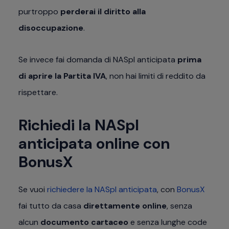
purtroppo
perderai il diritto alla
disoccupazione
.
Se invece fai domanda di NASpI anticipata
prima
di aprire la Partita IVA
, non hai limiti di reddito da
rispettare.
Richiedi la NASpI
anticipata online con
BonusX
Se vuoi
richiedere la NASpI anticipata
, con
BonusX
fai tutto da casa
direttamente online
, senza
alcun
documento cartaceo
e senza lunghe code