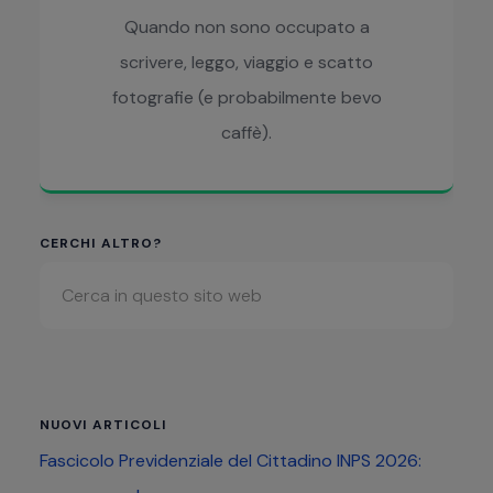
Quando non sono occupato a
scrivere, leggo, viaggio e scatto
fotografie (e probabilmente bevo
caffè).
Barra
CERCHI ALTRO?
Cerca
laterale
in
primaria
questo
sito
web
NUOVI ARTICOLI
Fascicolo Previdenziale del Cittadino INPS 2026: