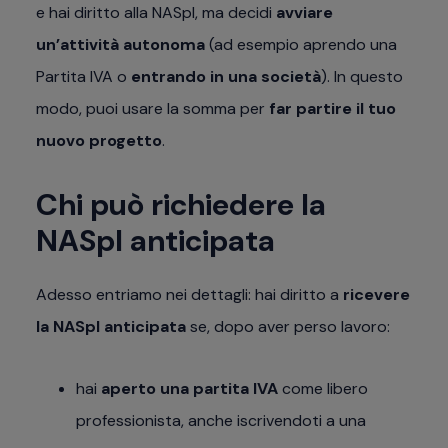
e hai diritto alla NASpI, ma decidi
avviare
un’attività autonoma
(ad esempio aprendo una
Partita IVA o
entrando in una società
). In questo
modo, puoi usare la somma per
far partire il tuo
nuovo progetto
.
Chi può richiedere la
NASpI anticipata
Adesso entriamo nei dettagli: hai diritto a
ricevere
la NASpI anticipata
se, dopo aver perso lavoro:
hai
aperto una partita IVA
come libero
professionista, anche iscrivendoti a una