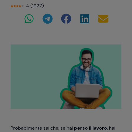
4
(
1927
)
Probabilmente sai che, se hai
perso il lavoro
, hai