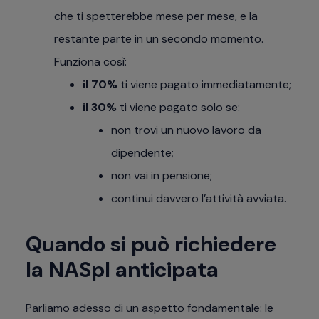
che ti spetterebbe mese per mese, e la
restante parte in un secondo momento.
Funziona così:
il 70%
ti viene pagato immediatamente;
il 30%
ti viene pagato solo se:
non trovi un nuovo lavoro da
dipendente;
non vai in pensione;
continui davvero l’attività avviata.
Quando si può richiedere
la NASpI anticipata
Parliamo adesso di un aspetto fondamentale: le