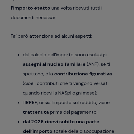
l’importo esatto
una volta ricevuti tutti i
documenti necessari.
Fa’ però attenzione ad alcuni aspetti:
dal calcolo dell’importo sono esclusi gli
assegni al nucleo familiare
(ANF), se ti
spettano, e la
contribuzione figurativa
(cioè i contributi che ti vengono versati
quando ricevi la NASpI ogni mese);
l’
IRPEF
, ossia l’imposta sul reddito, viene
trattenuta
prima del pagamento;
dal 2026 ricevi subito una parte
dell’importo
totale della disoccupazione