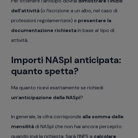
Per ottenere l’anticipo dovrai
dimostrare l’inizio
dell’attività
(o l’iscrizione a un albo, nel caso di
professioni regolamentate) e
presentare la
documentazione richiesta
in base al tipo di
attività.
Importi NASpI anticipata:
quanto spetta?
Ma quanto ricevi esattamente se richiedi
un’anticipazione della NASpI
?
In generale, la cifra corrisponde
alla somma delle
mensilità
di NASpI che non hai ancora percepito
quando invii la richiesta. Sarà l’INPS a
calcolare