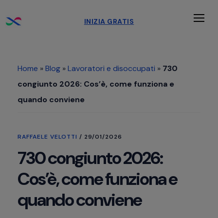
Passa
Passa
Passa
INIZIA GRATIS
al
alla
al
Men
contenuto
barra
piè
principale
laterale
di
Home
»
Blog
»
Lavoratori e disoccupati
»
730
primaria
pagina
congiunto 2026: Cos’è, come funziona e
quando conviene
RAFFAELE VELOTTI
/
29/01/2026
730 congiunto 2026:
Cos’è, come funziona e
quando conviene