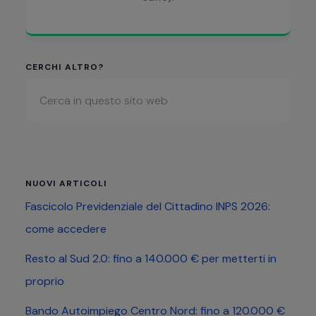
Barra
CERCHI ALTRO?
Cerca
laterale
in
primaria
questo
sito
web
NUOVI ARTICOLI
Fascicolo Previdenziale del Cittadino INPS 2026:
come accedere
Resto al Sud 2.0: fino a 140.000 € per metterti in
proprio
Bando Autoimpiego Centro Nord: fino a 120.000 €