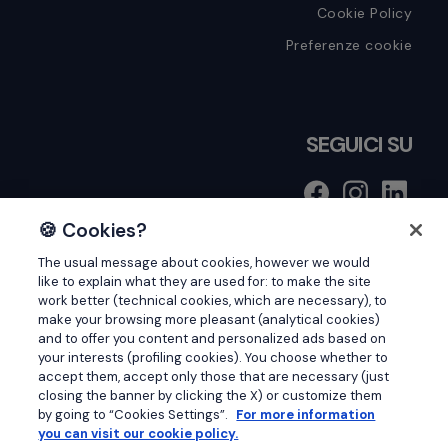
Cookie Policy
Preferenze cookie
SEGUICI SU
🍪 Cookies?
Cerca
The usual message about cookies, however we would
like to explain what they are used for: to make the site
in
work better (technical cookies, which are necessary), to
make your browsing more pleasant (analytical cookies)
questo
and to offer you content and personalized ads based on
your interests (profiling cookies). You choose whether to
sito
accept them, accept only those that are necessary (just
web
closing the banner by clicking the X) or customize them
© 2026 - Tutti i diritti sono riservati. SimplifAI TED Srl ·
by going to “Cookies Settings”.
For more information
P.I. 11237050965 | Milano (MI) - Via Roberto Lepetit, 18 |
you can visit our cookie policy.