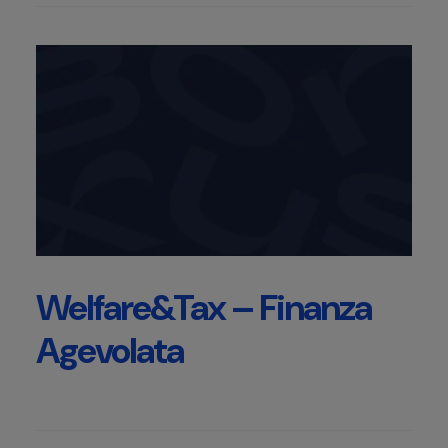
Welfare&Tax – Finanza
Agevolata