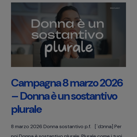
Campagna 8 marzo 2026
– Donna è un sostantivo
plurale
8 marzo 2026 Donna sostantivo p.f. [ˈdɔnna] Per
noi Donna è sostantivo plurale. Plurale come i tuoi