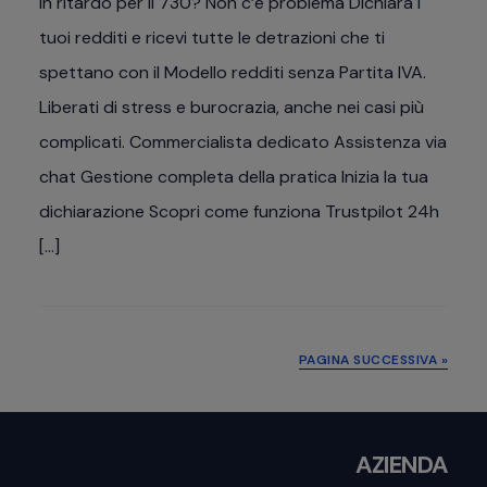
In ritardo per il 730? Non c’è problema Dichiara i
tuoi redditi e ricevi tutte le detrazioni che ti
spettano con il Modello redditi senza Partita IVA.
Liberati di stress e burocrazia, anche nei casi più
complicati. Commercialista dedicato Assistenza via
chat Gestione completa della pratica Inizia la tua
dichiarazione Scopri come funziona Trustpilot 24h
[…]
PAGINA SUCCESSIVA »
Footer
AZIENDA