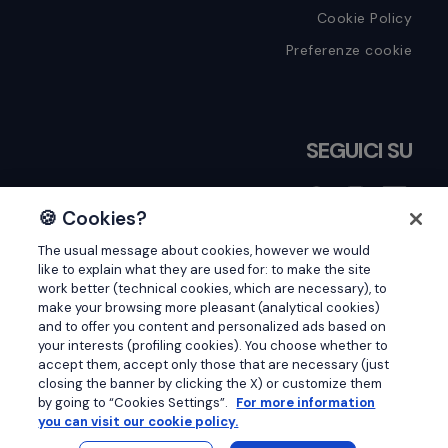
Cookie Policy
Preferenze cookie
SEGUICI SU
🍪 Cookies?
The usual message about cookies, however we would
Cerca
like to explain what they are used for: to make the site
work better (technical cookies, which are necessary), to
in
make your browsing more pleasant (analytical cookies)
and to offer you content and personalized ads based on
questo
your interests (profiling cookies). You choose whether to
sito
accept them, accept only those that are necessary (just
closing the banner by clicking the X) or customize them
web
by going to “Cookies Settings”.
For more information
© 2026 - Tutti i diritti sono riservati. SimplifAI TED Srl ·
you can visit our cookie policy.
P.I. 11237050965 | Milano (MI) - Via Roberto Lepetit, 18 |