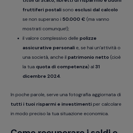
titoli di Stato, libretti di risparmio e buoni
fruttiferi postali
sono
esclusi dal calcolo
se non superano i
50.000 €
(ma vanno
mostrati comunque!);
il valore complessivo delle
polizze
assicurative personali
e, se hai un’attività o
una società, anche il
patrimonio netto
(cioè
la tua
quota di competenza
) al
31
dicembre 2024
.
In poche parole, serve una fotografia aggiornata di
tutti i tuoi risparmi e investimenti
per calcolare
in modo preciso la tua situazione economica.
Come recuperare i saldi e