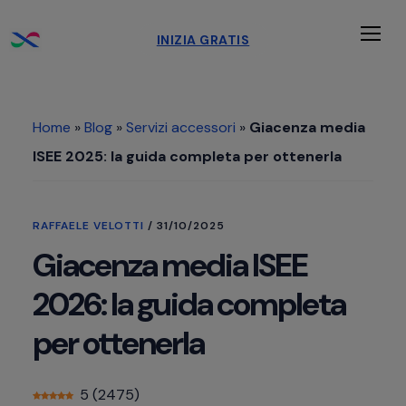
Passa
Passa
Passa
INIZIA GRATIS
al
alla
al
Men
contenuto
barra
piè
principale
laterale
di
Home
»
Blog
»
Servizi accessori
»
Giacenza media
primaria
pagina
ISEE 2025: la guida completa per ottenerla
RAFFAELE VELOTTI
/
31/10/2025
Giacenza media ISEE
2026: la guida completa
per ottenerla
5
(
2475
)