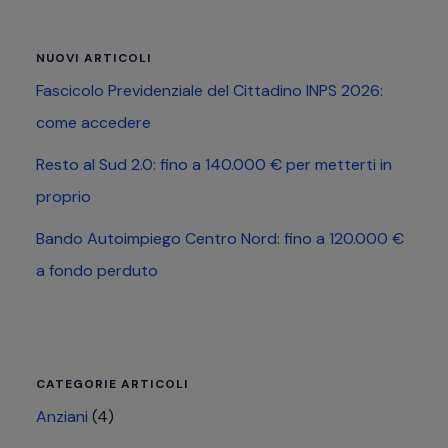
sito
web
NUOVI ARTICOLI
Fascicolo Previdenziale del Cittadino INPS 2026:
come accedere
Resto al Sud 2.0: fino a 140.000 € per metterti in
proprio
Bando Autoimpiego Centro Nord: fino a 120.000 €
a fondo perduto
CATEGORIE ARTICOLI
Anziani
(4)