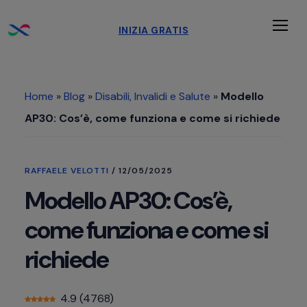
Passa
Passa
Passa
INIZIA GRATIS
al
alla
al
Men
contenuto
barra
piè
principale
laterale
di
Home
»
Blog
»
Disabili, Invalidi e Salute
»
Modello
primaria
pagina
AP30: Cos’è, come funziona e come si richiede
RAFFAELE VELOTTI
/
12/05/2025
Modello AP30: Cos’è,
come funziona e come si
richiede
4.9
(
4768
)