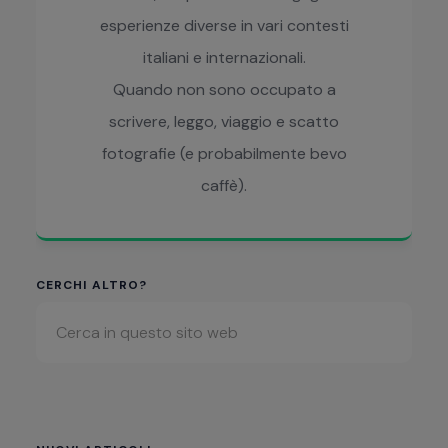
esperienze diverse in vari contesti
italiani e internazionali.
Quando non sono occupato a
scrivere, leggo, viaggio e scatto
fotografie (e probabilmente bevo
caffè).
Barra
CERCHI ALTRO?
Cerca
laterale
in
primaria
questo
sito
web